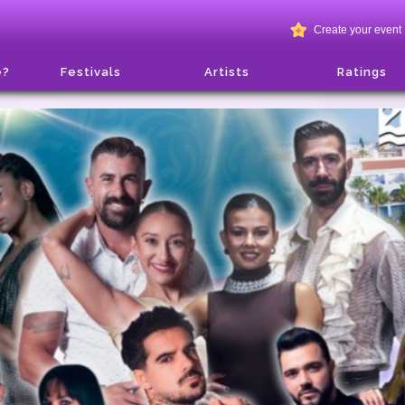
Create your event
e?
Festivals
Artists
Ratings