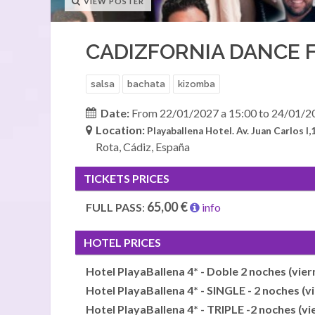
VIEW POSTER
CADIZFORNIA DANCE F
salsa
bachata
kizomba
Date:
From 22/01/2027 a 15:00 to 24/01/2
Location:
Playaballena Hotel.
Av. Juan Carlos I,
Rota, Cádiz, España
TICKETS PRICES
65,00 €
FULL PASS
:
info
HOTEL PRICES
Hotel PlayaBallena 4* - Doble 2 noches (vie
Hotel PlayaBallena 4* - SINGLE - 2 noches (v
Hotel PlayaBallena 4* - TRIPLE -2 noches (v