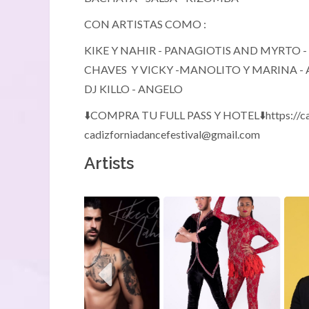
CON ARTISTAS COMO :
KIKE Y NAHIR - PANAGIOTIS AND MYRTO 
CHAVES Y VICKY -MANOLITO Y MARINA - AL
DJ KILLO - ANGELO
⬇️COMPRA TU FULL PASS Y HOTEL⬇️https://ca
cadizforniadancefestival@gmail.com
Artists