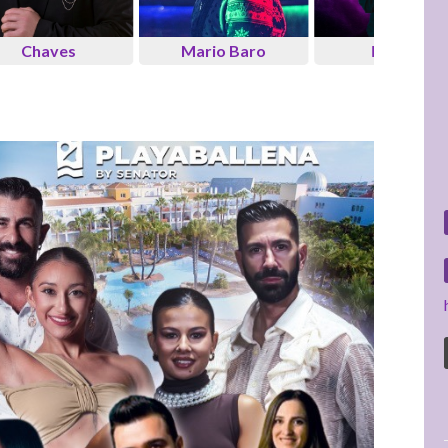
Mario Baro
DJ Killo