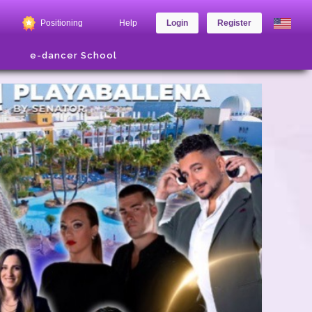
Positioning
Help
Login
Register
e-dancer School