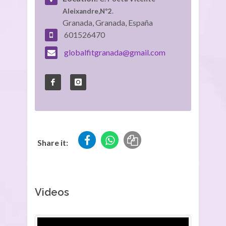
Aleixandre,Nº2
.
Granada, Granada, España
601526470
globalfitgranada@gmail.com
Share it:
Videos