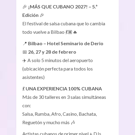
🎉
¡MÁS QUE CUBANO 2027! – 5.ª
Edición
🎉
El festival de salsa cubana que lo cambia
todo vuelve a Bilbao 💃🏽🔥
📍
Bilbao – Hotel Seminario de Derio
📅
26, 27 y 28 de febrero
✈️ A solo 5 minutos del aeropuerto
(ubicación perfecta para todos los
asistentes)
💃
UNA EXPERIENCIA 100% CUBANA
Más de 30 talleres en 3 salas simultáneas
con:
Salsa, Rumba, Afro, Casino, Bachata,
Reguetón y mucho más 🎶
Artistas cubanos de primer nivel + DJs