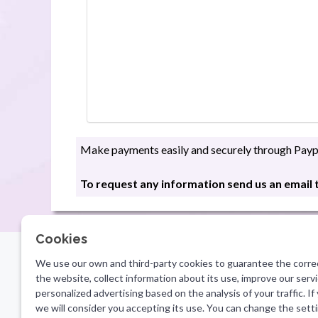
Make payments easily and securely through Paypa
To request any information send us an email
Cookies
We use our own and third-party cookies to guarantee the corre
the website, collect information about its use, improve our ser
LEGAL INFORMATION
CONTA
personalized advertising based on the analysis of your traffic. If
info@
Legal notice
we will consider you accepting its use. You can change the sett