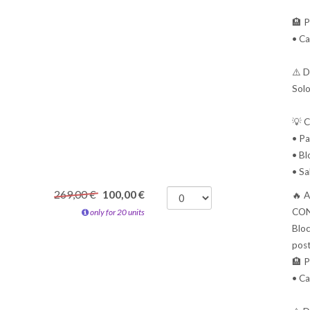
🏨 P
• C
⚠️ D
Solo
💡 C
• Pa
• Bl
• Sa
269,00 €
100,00
€
🔥 
CON
only for 20 units
Bloc
post
🏨 P
• C