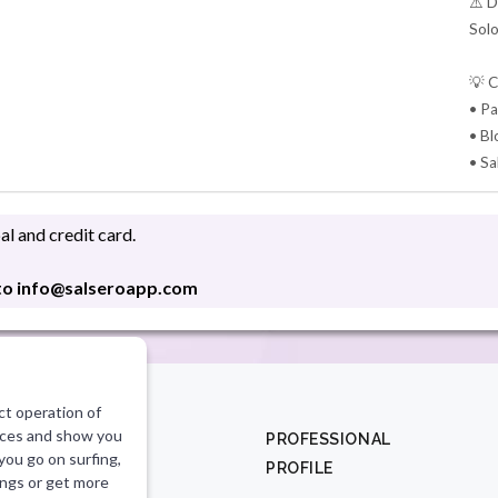
⚠️ D
Solo
💡 C
• Pa
• Bl
• Sa
l and credit card.
 to info@salseroapp.com
ct operation of
vices and show you
CT
PROFESSIONAL
 you go on surfing,
PROFILE
salseroapp.com
ings or get more