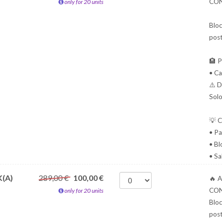
CON
only for 20 units
Bloc
post
🏨 P
• C
⚠️ D
Solo
💡 C
• Pa
• Bl
• Sa
(A)
289,00 €
100,00
€
🔥 
CON
only for 20 units
Bloc
post