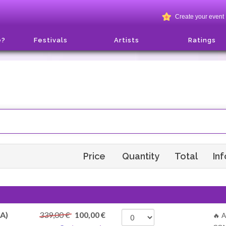
Create your event
e?
Festivals
Artists
Ratings
Price
Quantity
Total
In
A)
339,00 €
100,00
€
🔥 